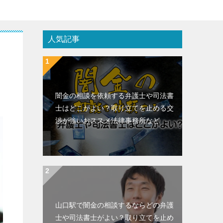
人気記事
闇金の相談を依頼する弁護士や司法書
士はどこがよい？取り立てを止める交
渉が強いおススメ法律事務所など
山口駅で闇金の相談するならどの弁護
士や司法書士がよい？取り立てを止め