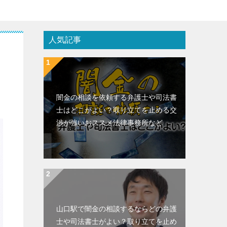
人気記事
闇金の相談を依頼する弁護士や司法書
士はどこがよい？取り立てを止める交
渉が強いおススメ法律事務所など
山口駅で闇金の相談するならどの弁護
士や司法書士がよい？取り立てを止め