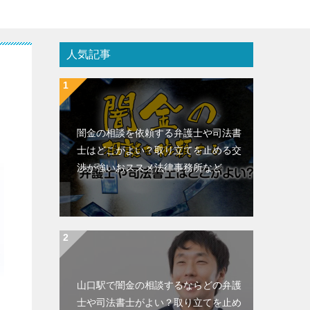
人気記事
闇金の相談を依頼する弁護士や司法書
士はどこがよい？取り立てを止める交
渉が強いおススメ法律事務所など
山口駅で闇金の相談するならどの弁護
士や司法書士がよい？取り立てを止め