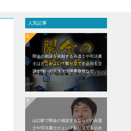
人気記事
闇金の相談を依頼する弁護士や司法書
士はどこがよい？取り立てを止める交
渉が強いおススメ法律事務所など
山口駅で闇金の相談するならどの弁護
士や司法書士がよい？取り立てを止め