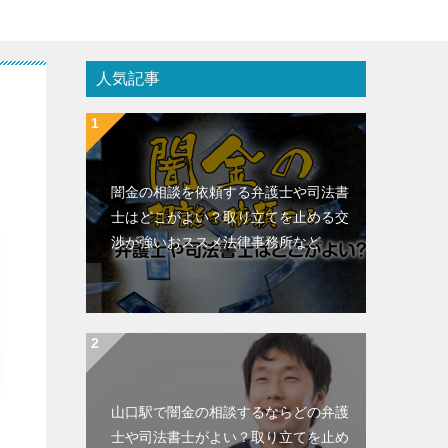
人気記事
闇金の相談を依頼する弁護士や司法書
士はどこがよい？取り立てを止める交
渉が強いおススメ法律事務所など
山口駅で闇金の相談するならどの弁護
士や司法書士がよい？取り立てを止め