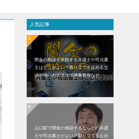
人気記事
闇金の相談を依頼する弁護士や司法書
士はどこがよい？取り立てを止める交
渉が強いおススメ法律事務所など
山口駅で闇金の相談するならどの弁護
士や司法書士がよい？取り立てを止め