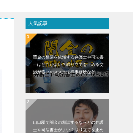
人気記事
闇金の相談を依頼する弁護士や司法書
士はどこがよい？取り立てを止める交
渉が強いおススメ法律事務所など
山口駅で闇金の相談するならどの弁護
士や司法書士がよい？取り立てを止め