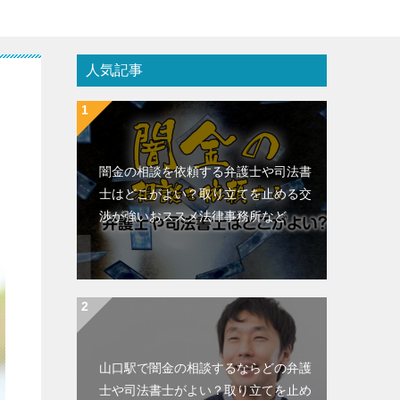
人気記事
闇金の相談を依頼する弁護士や司法書
士はどこがよい？取り立てを止める交
渉が強いおススメ法律事務所など
山口駅で闇金の相談するならどの弁護
士や司法書士がよい？取り立てを止め