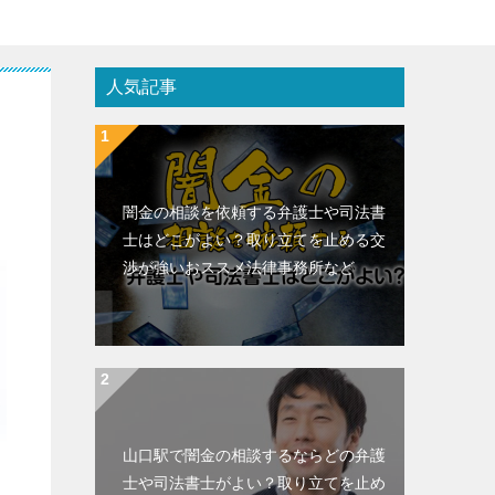
人気記事
闇金の相談を依頼する弁護士や司法書
士はどこがよい？取り立てを止める交
渉が強いおススメ法律事務所など
山口駅で闇金の相談するならどの弁護
士や司法書士がよい？取り立てを止め