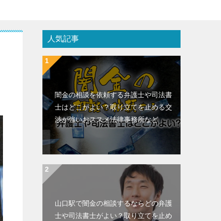
人気記事
闇金の相談を依頼する弁護士や司法書
士はどこがよい？取り立てを止める交
渉が強いおススメ法律事務所など
山口駅で闇金の相談するならどの弁護
士や司法書士がよい？取り立てを止め