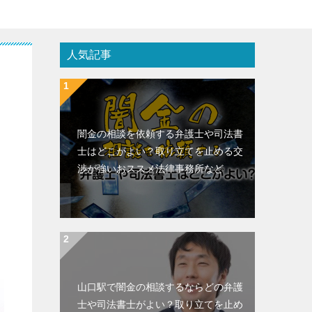
人気記事
闇金の相談を依頼する弁護士や司法書
士はどこがよい？取り立てを止める交
渉が強いおススメ法律事務所など
山口駅で闇金の相談するならどの弁護
士や司法書士がよい？取り立てを止め