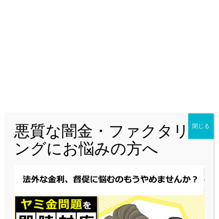
弁護士に依頼するデメリット
・司法書士より依頼費用が若
干高い
悪質な闇金・ファクタリ
閉じる
司法書士に依頼するメリット
ングにお悩みの方へ
・費用が弁護士よりも安い