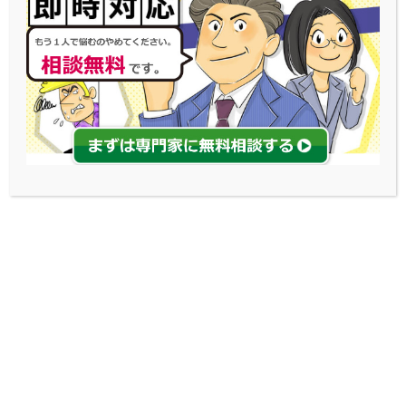
司法書士に依頼するデメリッ
ト
・140万をこえる案件は、司
法書士では対応できない
・弁護士よりも出来る事が制
限されていて、柔軟な対応ができない
・闇金業者によっては、司法書士だと抑止力が
弁護士より劣る
司法書士よりも弁護士の方が闇金業者に出来る
対策が多く、解決までのスピードは速いです。
費用は若干かかりますが、解決の確実性や速さ