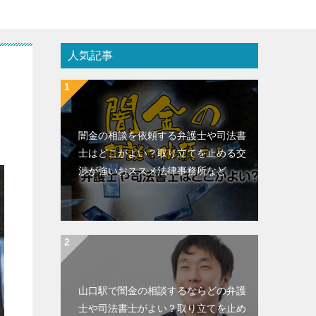
人気記事
闇金の相談を依頼する弁護士や司法書
士はどこがよい？取り立てを止める交
渉が強いおススメ法律事務所など
山口駅で闇金の相談するならどの弁護
士や司法書士がよい？取り立てを止め