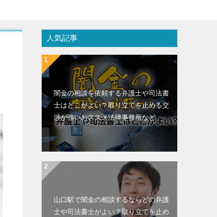
人気記事
闇金の相談を依頼する弁護士や司法書
士はどこがよい？取り立てを止める交
渉が強いおススメ法律事務所など
山口駅で闇金の相談するならどの弁護
士や司法書士がよい？取り立てを止め