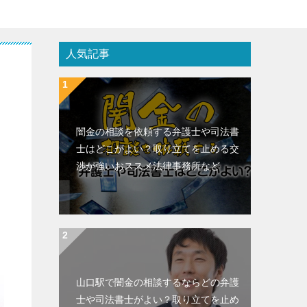
人気記事
闇金の相談を依頼する弁護士や司法書
士はどこがよい？取り立てを止める交
渉が強いおススメ法律事務所など
山口駅で闇金の相談するならどの弁護
士や司法書士がよい？取り立てを止め