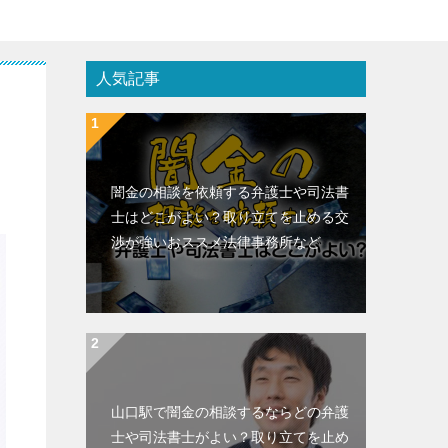
人気記事
闇金の相談を依頼する弁護士や司法書
士はどこがよい？取り立てを止める交
渉が強いおススメ法律事務所など
山口駅で闇金の相談するならどの弁護
士や司法書士がよい？取り立てを止め